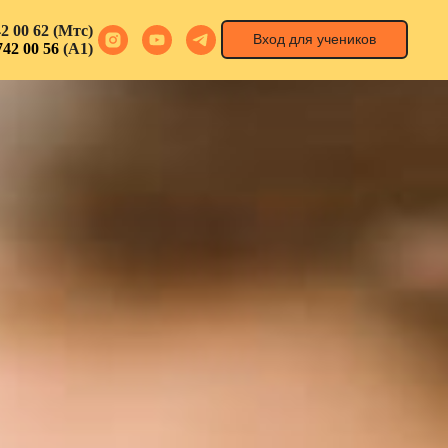
2 00 62
(Мтс)
Вход для учеников
742 00 56
(А1)