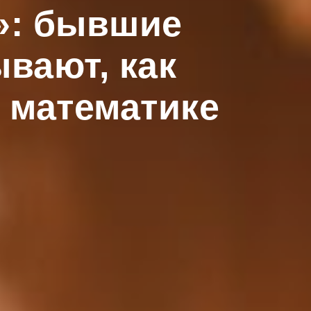
»: бывшие
вают, как
о математике