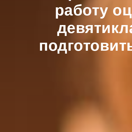
работу о
девятикл
подготовить