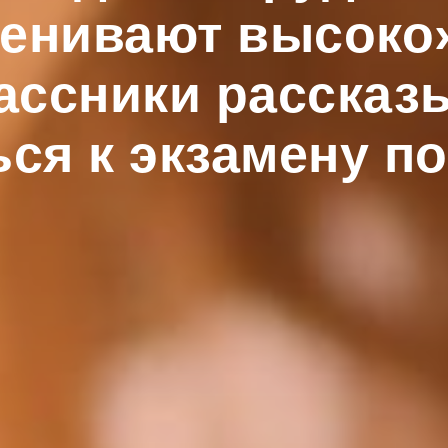
ценивают высоко
ассники рассказы
ся к экзамену п