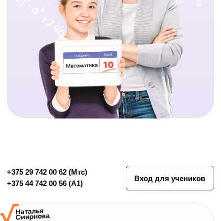
Вход для учеников
+375 44 742 00 5
6 (А1)
Система Натальи
Смирновой, которая
поднимает отметку по
математике на 1-2 балла
,
теперь по цене 1 урока с
репетитором
онлайн-обучение
для 4-11
математике
классов
со скидкой
до -70%