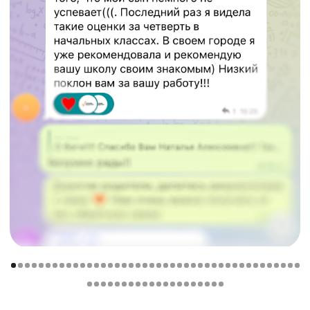
помогает поднять
отметки
Автор объясняет математику
простым языком для
каждого ребенка
В курсе есть
уроки под
каждую тему
школьной
программы
Специальные уроки подготовки
к контрольным
и самостоятельным работам.
Ребенок пойдет
на контрольную готовым