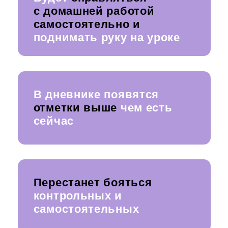
РЕБЕНКА
И главная причина
Знания Вашему ребенку будет
передавать Наталья Алексеевна
Смирнова
- автор системы
обучения, по которой обучаются
2000+учеников и
профессиональный педагог с
бесконечной любовью к детям,
мечтала стать педагогом
с самого детства
в работе использует принципы ведущих
классиков педагогики: Сухомлинский,
Амонашвили и т.д.