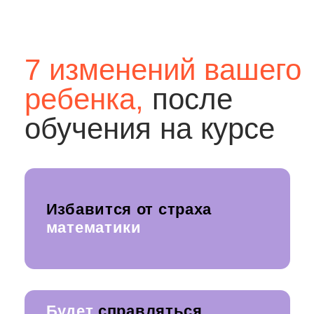
Системность
У ребенка будет три урока
в неделю, чтобы
он постоянно был
в математической форме.
Можно проходить в своем
темпе
Сильная команда
кураторов курса
и репетиторов.
Все прошли
серьезный отбор, прежде
чем попасть в команду
ПОВЫСИТЬ УСПЕВАЕМОСТЬ