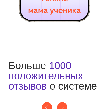
с домашней работой
самостоятельно
и
поднимать руку на уроке
В дневнике появятся
отметки выше
чем есть
сейчас
Перестанет бояться
контрольных и
самостоятельных
Закроет пробелы
в знаниях,
накопившиеся
за прошлые годы