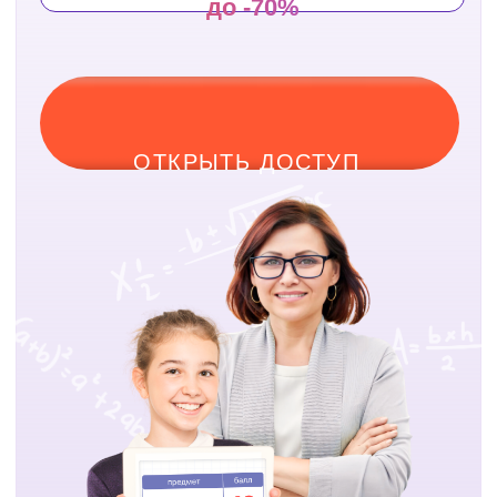
за что систему
любят
ученики
и их родители