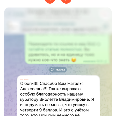
Повысит успеваемость
по другим предметам.
Да,
это так работает :)
Заложит базу знаний
для
дальнейшей сдачи
экзаменов и тестов
на поступление в ВУЗы
5 причин, почему
система
С
мирновой