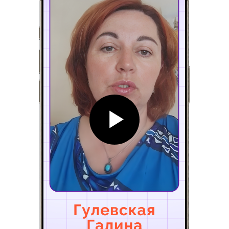
7 изменений вашего
ребенка,
после
обучения на курсе
Избавится от страха
математики
Будет
справляться