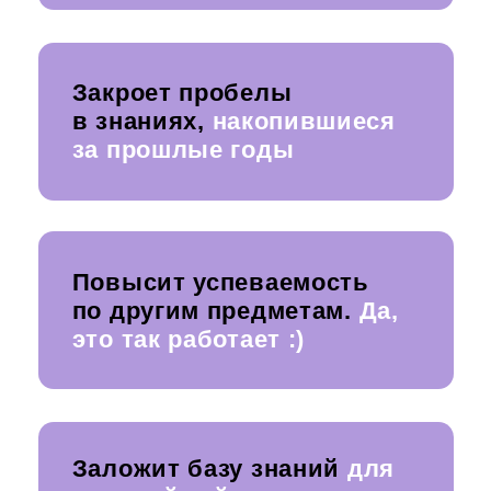
29 лет педагогического стажа
2000+ учеников
проходят курсы
прямо сейчас
150 000+ подписчиков
следят за
уроками Натальи Смирновой
1 000 000 просмотров на YouTube
канале «Смирнова научит»