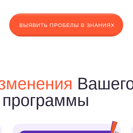
ребенок поднимет оценку
Математ
Больше не будет решения
домашних заданий со слезами
Когда ре
и вы забудете, что когда-то Ваш
и
у него 
ребенок получал
исчезает
плохие оценки
предмето
по математике
начинает