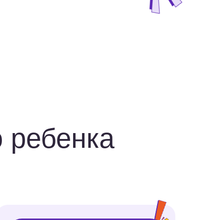
ика станет интересной
бенок все понимает
все получается,
 страх перед
м, ребенок
 любить математику