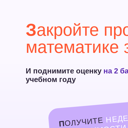
З
акройте проб
математике за
И поднимите оценку
на 2 балла
учебном году
НЕ
Ю ЗА
ОЛУЧИТЕ
ПО СТОИМОСТИ ОД
П
С РЕПЕТИТОРОМ