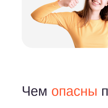
Чем
опасны
про
Не усваиваются новые тем
В математике все взаимосвязано: одна
тема зависит от другой. Пропустив
дроби — сложно освоить уравнения.