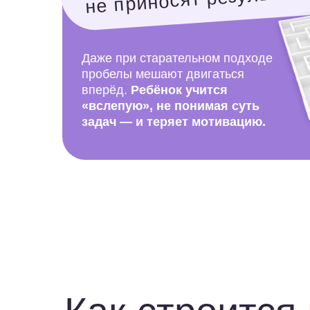
Как строится
п
У нас есть 2 формата обучения:
онлайн-
в записи с поддержкой куратора и гр
онлайн-занятия с репетитором.
Вы выб
формат, который вам больше подходит
Далее
ребенок проходит индивидуаль
тестирование с репетитором
, который