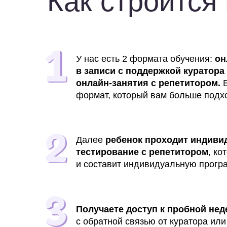
и составит индивидуальную программу
Получаете доступ к пробной неделе з
с обратной связью от куратора или репет
3 ключевых из
после летней 