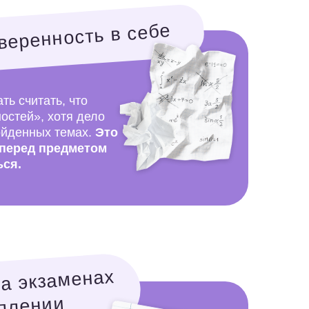
енах
ый
.