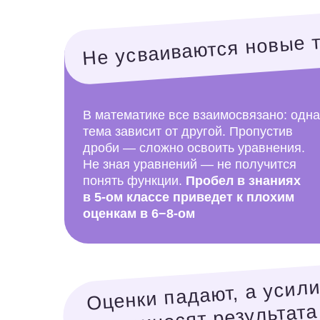
Не зная уравнений — не получится
понять функции.
Пробел в знаниях
в 5-ом классе приведет к плохим
оценкам в 6−8-ом
Оценки падают, а усилия
не приносят результата
Даже при старательном подходе
пробелы мешают двигаться
вперёд.
Ребёнок учится
«вслепую», не понимая суть
задач — и теряет мотивацию.