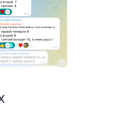
сть в себе
что
я дело
мах.
Это
метом