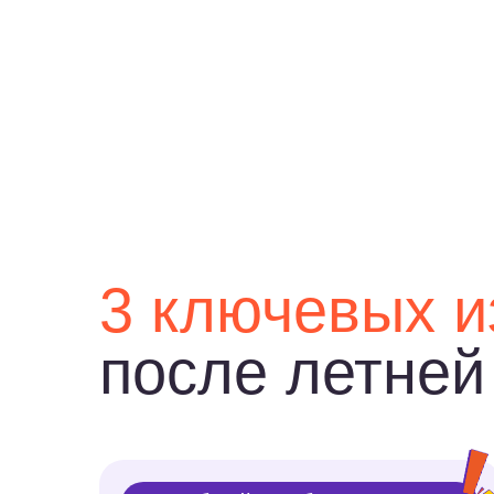
Учебный год будет легким
При отсутствии пробелов
в знаниях,
ребенок легко
начнет новый учебный
год
и схватит новые
темы на лету