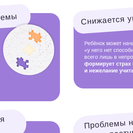
и нежелание учиться.
Проблемы на экзам
и при поступлении
Неустойчивые знания — главн
риск перед экзаменами.
Даже
простые задания вызывают
трудности, а из-за волнения
ошибки становятся ещё чаще