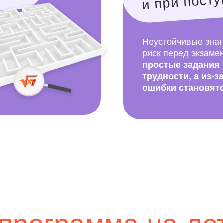
рограмма на лето
уроки
упповые
ираете
ное онлайн-
 выявит пробелы