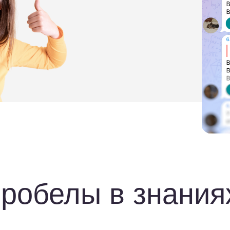
белы в знаниях
Снижается уверенно
ы
Ребёнок может начать считать, 
«у него нет способностей», хот
всего лишь в непройденных те
формирует страх перед пред