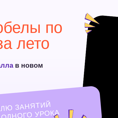
елы по
 лето
в новом
ДЕЛ
НЯТИЙ
НОГО УРОКА