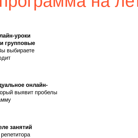
анятий
итора
ВЫЯВИТЬ ПРОБЕЛЫ В ЗНАНИЯХ
менения
Вашего ре
программы